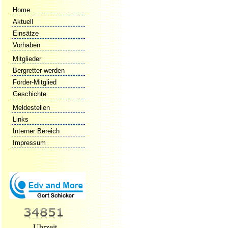
Home
Aktuell
Einsätze
Vorhaben
Mitglieder
Bergretter werden
Förder-Mitglied
Geschichte
Meldestellen
Links
Interner Bereich
Impressum
Uhrzeit